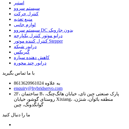
استپر
سیستم سروو
کنترل حرکت
منبع تغذیه
لوازم جانبی
سیستم سروو DC بدون جاروبک
درایو موتور کنترل یکپارچه
کنترل کننده موتور Stepper
درایور شبکه
گیربکس
کاهش دهنده سیاره
درایور چند محوره
با ما تماس بگیرید
به علاوه 8613620961024
enquiry@hybridservo.com
2F، ساختمان B، پارک صنعتی جین تای، خیابان هانگ‌چنگ،
روستای گوشو، خیابان Xixiang، منطقه بائوآن، شنژن،
گوانگدونگ، چین
ما را دنبال کنید