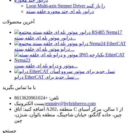
درایور چند محوره
Loop Multi-axis Stepper Driver را باز کنید
درایور پله ای چند محوره حلقه بسته
آخرین محصولات
درایور موتور پله ای حلقه بسته...
درایو موتور پله ای حلقه بسته ...
موتور و درایو پله ای حلقه بست...
درایو EtherCAT نسل جدید برای ...
با ما تماس بگیرید
تلفن: +8613620961024
enquiry@hybridservo.com
پست الکترونیک:
اضافه کنید: اتاق A202، منطقه C از 1 سالن، مرکز آسیای
چین، جاده گانگتو، خیابان شاجینگ، منطقه بائوآن، شنژن،
چین
جستجو