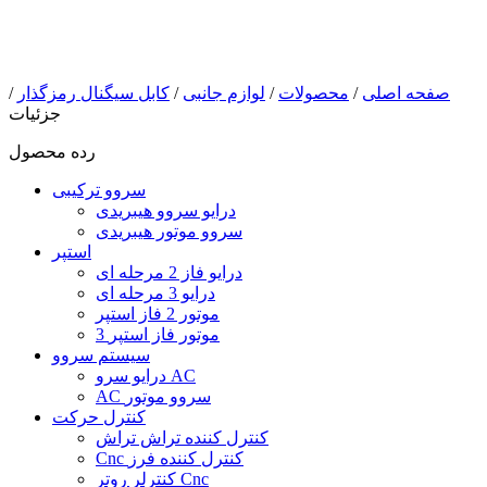
صفحه اصلی
/
محصولات
/
لوازم جانبی
/
کابل سیگنال رمزگذار
/
جزئیات
رده محصول
سروو ترکیبی
درایو سروو هیبریدی
سروو موتور هیبریدی
استپر
درایو فاز 2 مرحله ای
درایو 3 مرحله ای
موتور 2 فاز استپر
3 موتور فاز استپر
سیستم سروو
درایو سرو AC
AC سروو موتور
کنترل حرکت
کنترل کننده تراش تراش
Cnc کنترل کننده فرز
کنترلر روتر Cnc