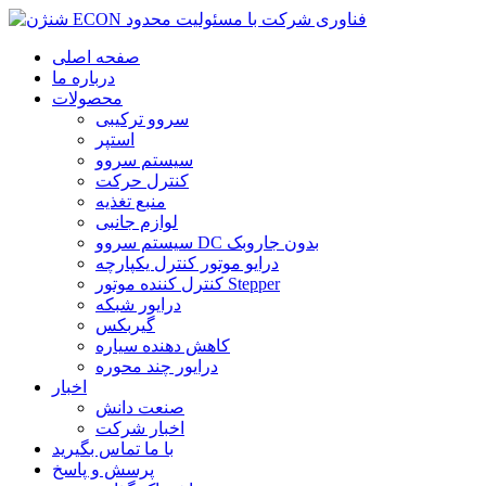
صفحه اصلی
درباره ما
محصولات
سروو ترکیبی
استپر
سیستم سروو
کنترل حرکت
منبع تغذیه
لوازم جانبی
سیستم سروو DC بدون جاروبک
درایو موتور کنترل یکپارچه
کنترل کننده موتور Stepper
درایور شبکه
گیربکس
کاهش دهنده سیاره
درایور چند محوره
اخبار
صنعت دانش
اخبار شرکت
با ما تماس بگیرید
پرسش و پاسخ