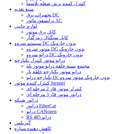
کنترل کننده برش شعله پلاسما
منبع تغذیه
تجهیزات برق DC
ترانسفورماتور AC
لوازم جانبی
کابل برق موتور
کابل سیگنال رمزگذار
سیستم سروو DC بدون جاروبک
موتور سروو DC بدون جاروبک
درایو سروو DC بدون جاروبک
درایو موتور کنترل یکپارچه
مجتمع بسته حلقه درایو موتور پله
درایو موتور یکپارچه حلقه باز
یکپارچه درایو Dc بدون جاروبک موتور سروو
کنترل کننده موتور Stepper
کنترلر موتور فاز 2 مرحله ای
درایور موتور فاز 3 مرحله ای
درایور شبکه
درایور EtherCat
درایو CANopen
RS 485 درایو
گیربکس
کاهش دهنده سیاره