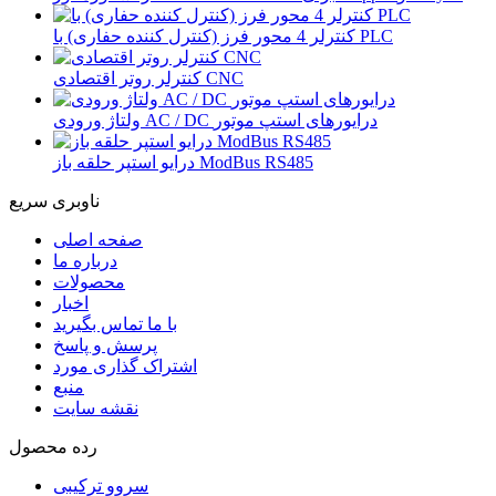
کنترلر 4 محور فرز (کنترل کننده حفاری) با PLC
کنترلر روتر اقتصادی CNC
ولتاژ ورودی AC / DC درایورهای استپ موتور
درایو استپر حلقه باز ModBus RS485
ناوبری سریع
صفحه اصلی
درباره ما
محصولات
اخبار
با ما تماس بگیرید
پرسش و پاسخ
اشتراک گذاری مورد
منبع
نقشه سایت
رده محصول
سروو ترکیبی